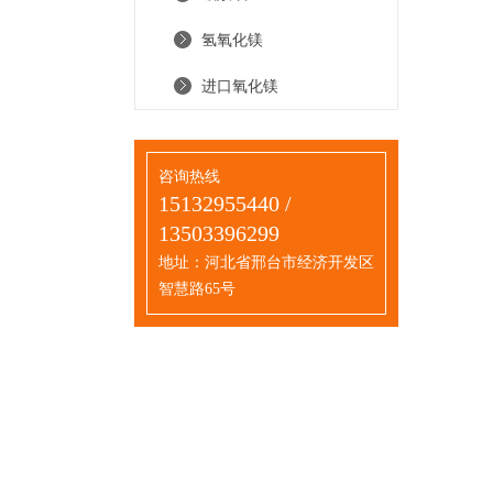
氢氧化镁
进口氧化镁
咨询热线
15132955440 /
13503396299
地址：河北省邢台市经济开发区
智慧路65号