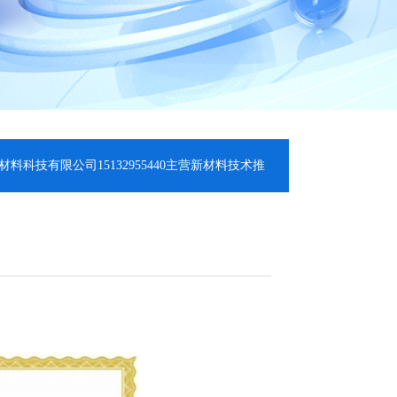
公司15132955440主营新材料技术推广服务;氧化镁|碳酸镁|轻质氧化