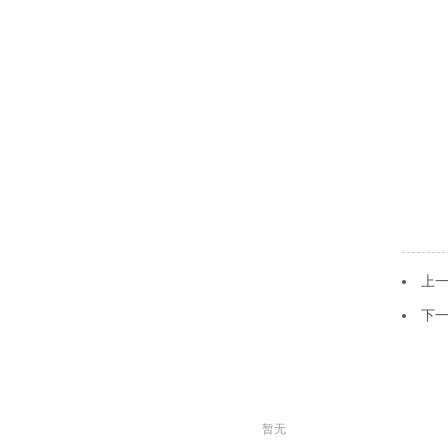
上
下
暂无