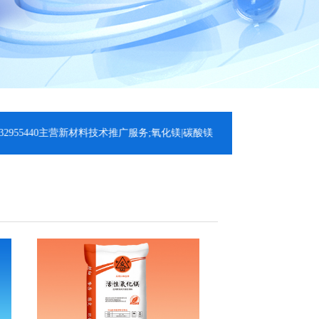
5440主营新材料技术推广服务;氧化镁|碳酸镁|轻质氧化镁