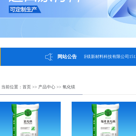
网站公告
河北博众新镁新材料科技有限公司1513295
当前位置：
首页
>>
产品中心
>>
氧化镁