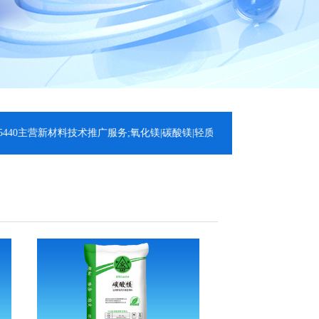
主营新材料技术推广服务;氧化镁|碳酸镁|轻质氧化镁